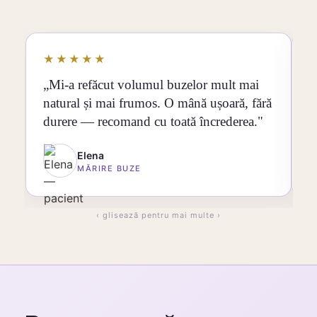
★★★★★
„Mi-a refăcut volumul buzelor mult mai
„
natural și mai frumos. O mână ușoară, fără
c
durere — recomand cu toată încrederea."
g
Elena
MĂRIRE BUZE
‹ glisează pentru mai multe ›