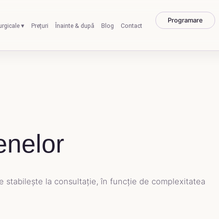
Programare
urgicale ▾
Prețuri
Înainte & după
Blog
Contact
enelor
se stabilește la consultație, în funcție de complexitatea