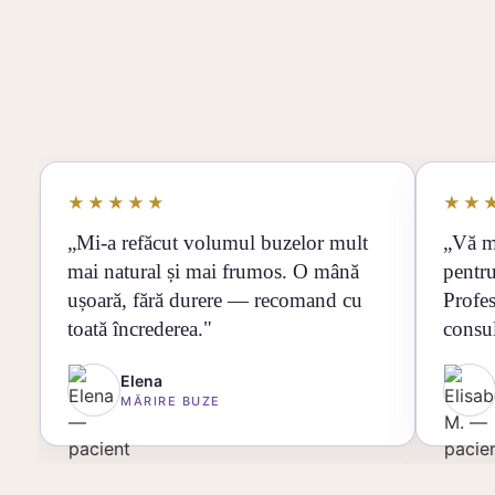
★★★★★
★★
„Mi-a refăcut volumul buzelor mult
„Vă m
mai natural și mai frumos. O mână
pentru
ușoară, fără durere — recomand cu
Profes
toată încrederea."
consul
Elena
MĂRIRE BUZE