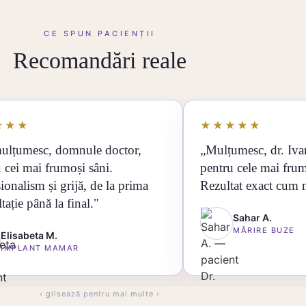
CE SPUN PACIENȚII
Recomandări reale
★★★
★★★★★
ulțumesc, domnule doctor,
„Mulțumesc, dr. Iv
 cei mai frumoși sâni.
pentru cele mai fru
ionalism și grijă, de la prima
Rezultat exact cum 
tație până la final."
Sahar A.
MĂRIRE BUZE
Elisabeta M.
IMPLANT MAMAR
‹ glisează pentru mai multe ›