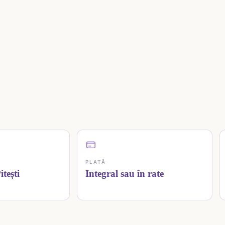
PLATĂ
tești
Integral sau în rate