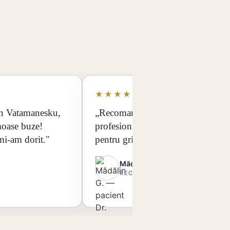
★★★★★
an Vatamanesku,
„Recomand cu încredere cel mai
moase buze!
profesionist doctor. Mulțumesc
mi-am dorit."
pentru grija și rezultatele impecabi
Mădălin G.
RECOMANDARE