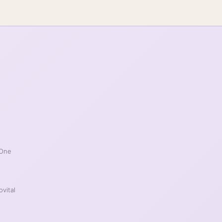
 One
ovital