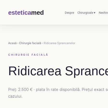
estetica
med
Despre
Chirurgicale ▾
Nechir
Acasă
›
Chirurgie facială
› Ridicarea Sprancenelor
CHIRURGIE FACIALĂ
Ridicarea Spranc
Preț: 2.500 € · plata în rate disponibilă. Prețul exact 
cazului.