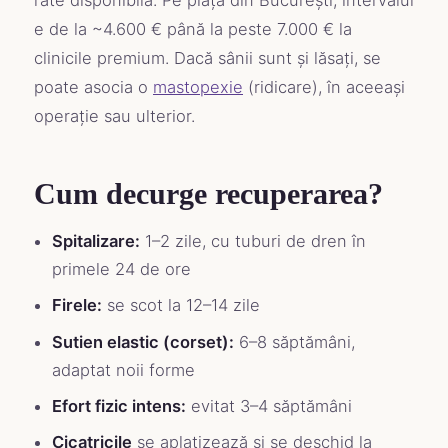
rate disponibilă. Pe piața din București, intervalul
e de la ~4.600 € până la peste 7.000 € la
clinicile premium. Dacă sânii sunt și lăsați, se
poate asocia o
mastopexie
(ridicare), în aceeași
operație sau ulterior.
Cum decurge recuperarea?
Spitalizare:
1–2 zile, cu tuburi de dren în
primele 24 de ore
Firele:
se scot la 12–14 zile
Sutien elastic (corset):
6–8 săptămâni,
adaptat noii forme
Efort fizic intens:
evitat 3–4 săptămâni
Cicatricile
se aplatizează și se deschid la