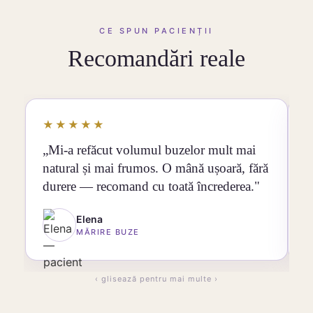
CE SPUN PACIENȚII
Recomandări reale
★★★★★
„Mi-a refăcut volumul buzelor mult mai
„
natural și mai frumos. O mână ușoară, fără
c
durere — recomand cu toată încrederea."
g
Elena
MĂRIRE BUZE
‹ glisează pentru mai multe ›