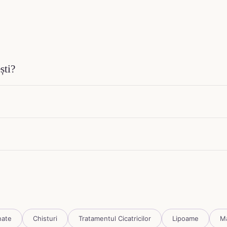
ști?
nate
Chisturi
Tratamentul Cicatricilor
Lipoame
Ma