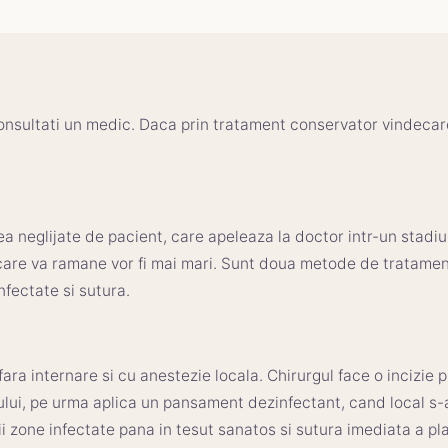
a consultati un medic. Daca prin tratament conservator vindecar
a neglijate de pacient, care apeleaza la doctor intr-un stadiu
a care va ramane vor fi mai mari. Sunt doua metode de tratament 
infectate si sutura.
fara internare si cu anestezie locala. Chirurgul face o incizie 
ului, pe urma aplica un pansament dezinfectant, cand local s-a
 zone infectate pana in tesut sanatos si sutura imediata a pla