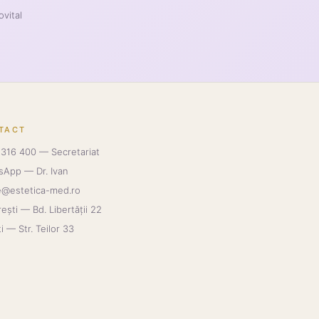
ovital
TACT
316 400 — Secretariat
sApp — Dr. Ivan
e@estetica-med.ro
ești — Bd. Libertății 22
ti — Str. Teilor 33