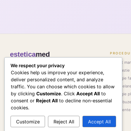
estetica
med
PROCEDU
Implant ma
We respect your privacy
Dr. Ivan Vatamanesku — chirurgie estetică, plastică
Rinoplastie
Cookies help us improve your experience,
și reconstructivă. București & Pitești.
Chirurgie fa
deliver personalized content, and analyze
Remodelare
traffic. You can choose which cookies to allow
by clicking
Customize
. Click
Accept All
to
Chirurgie p
consent or
Reject All
to decline non-essential
Mărire buz
cookies.
Tratamente 
Customize
Reject All
Accept All