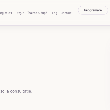
Programare
urgicale ▾
Prețuri
Înainte & după
Blog
Contact
e
sc la consultație.