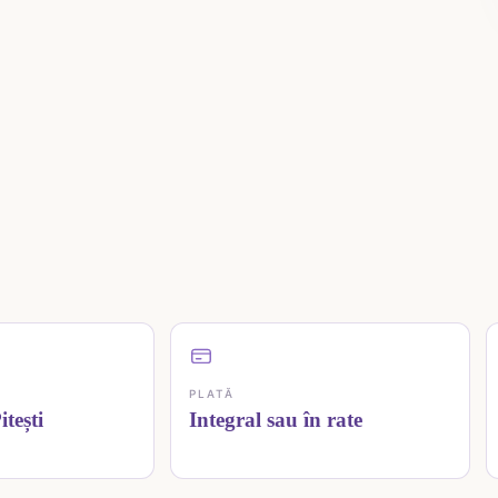
PLATĂ
tești
Integral sau în rate