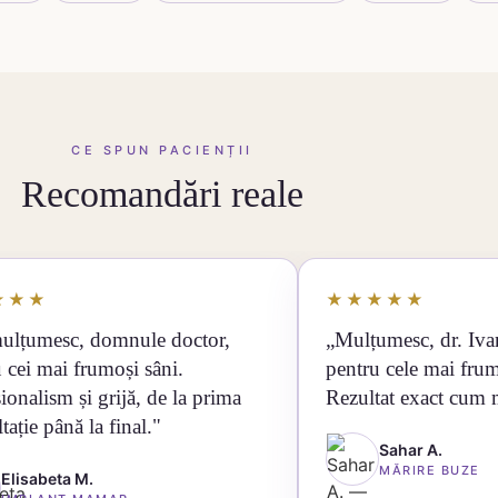
CE SPUN PACIENȚII
Recomandări reale
★★★
★★★★★
ulțumesc, domnule doctor,
„Mulțumesc, dr. Iv
 cei mai frumoși sâni.
pentru cele mai fru
ionalism și grijă, de la prima
Rezultat exact cum 
tație până la final."
Sahar A.
MĂRIRE BUZE
Elisabeta M.