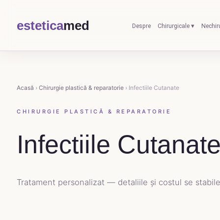
estetica
med
Despre
Chirurgicale ▾
Nechir
Acasă
›
Chirurgie plastică & reparatorie
› Infectiile Cutanate
CHIRURGIE PLASTICĂ & REPARATORIE
Infectiile Cutanat
Tratament personalizat — detaliile și costul se stabile