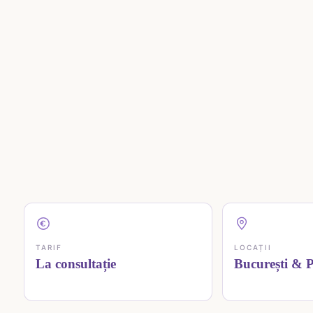
TARIF
LOCAȚII
La consultație
București & Pi