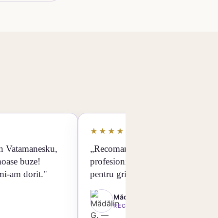
★★★★★
an Vatamanesku,
„Recomand cu încredere cel mai
moase buze!
profesionist doctor. Mulțumesc
mi-am dorit."
pentru grija și rezultatele impecabi
Mădălin G.
RECOMANDARE