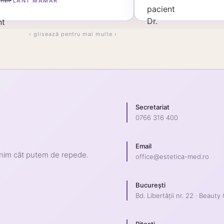
IMPLANT MAMAR
‹ glisează pentru mai multe ›
Secretariat
0766 316 400
Email
enim cât putem de repede.
office@estetica-med.ro
București
Bd. Libertății nr. 22 · Beauty
Pitești