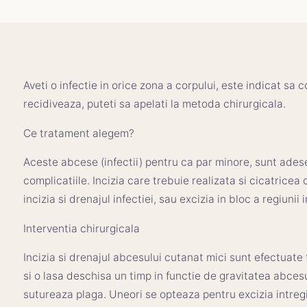
Aveti o infectie in orice zona a corpului, este indicat s
recidiveaza, puteti sa apelati la metoda chirurgicala.
Ce tratament alegem?
Aceste abcese (infectii) pentru ca par minore, sunt adese
complicatiile. Incizia care trebuie realizata si cicatrice
incizia si drenajul infectiei, sau excizia in bloc a regiunii 
Interventia chirurgicala
Incizia si drenajul abcesului cutanat mici sunt efectuate 
si o lasa deschisa un timp in functie de gravitatea abces
sutureaza plaga. Uneori se opteaza pentru excizia intregii