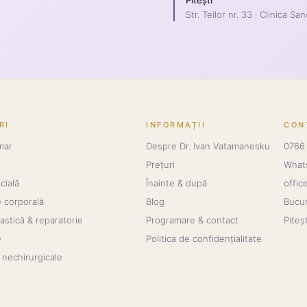
Str. Teilor nr. 33 · Clinica San
RI
INFORMAȚII
CON
mar
Despre Dr. Ivan Vatamanesku
0766 
Prețuri
What
cială
Înainte & după
offic
 corporală
Blog
Bucur
lastică & reparatorie
Programare & contact
Piteș
e
Politica de confidențialitate
nechirurgicale