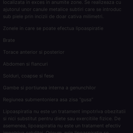
localizata in exces in anumite zone. Se realizeaza cu
ajutorul unor canule metalice subtiri care se introduc
sub piele prin incizii de doar cativa milimetri.
Zonele in care se poate efectua lipoaspiratie
Brate
Torace anterior si posterior
Abdomen si flancuri
Solduri, coapse si fese
Gambe si portiunea interna a genunchilor
Regiunea submentoniera asa zisa ”gusa”
Lipoaspiratia nu este un tratament impotriva obezitatii
si nici substitut pentru diete sau exercitiile fizice. De
asemenea, lipoaspiratia nu este un tratament efectiv
impotriva celulitei. Oricum, prin lipoaspiratie se