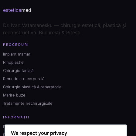
estetica
med
Dr. Ivan Vatamanesku — chirurgie estetică, plastică și
reconstructivă. București & Pitești.
PROCEDURI
Implant mamar
Rinoplastie
Chirurgie facială
Remodelare corporală
Chirurgie plastică & reparatorie
Mărire buze
Tratamente nechirurgicale
INFORMAȚII
Despre Dr. Ivan Vatamanesku
We respect your privacy
Prețuri