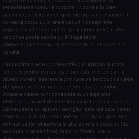
remodeleaza conturul corporal in zonele in care
acumularea excesiva de grasime creaza o disproportie
cu restul corpului. In unele cazuri, lipoaspiratia
reprezinta interventia chirurgicala principala, in alte
cazuri se poate asocia cu liftingul facial,
abdominoplastia sau cu interventiile de micsorare a
sanului.
Lipoaspiratia este o interventie chirurgicala si toate
tehnicile pentru realizarea ei necesita microincizii la
nivelul zonelor interesate prin care se introduc canulele
de lipoaspiratie cu care se efectueaza procedura.
Aceaste canule sunt conectate la un aspirator
chirurgical, aparat de vibrolipoaspiratie sau la seringi.
Lipoaspiratia cu ajutorul seringilor este utilizata pentru
zone mici si izolate sau cand se doreste ca grasimea
extrasa sa fie reinjectata in alte zone ale corpului (de
exemplu la nivelul fetei, buzelor, feselor sau a
depresiunilor din alte regiuni, realizandu-se tranfer de