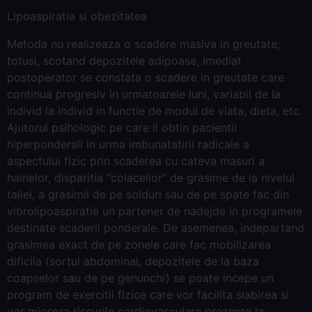
Lipoaspiratia si obezitatea
Metoda nu realizeaza o scadere masiva in greutate;
totusi, scotand depozitele adipoase, imediat
postoperator se constata o scadere in greutate care
continua progresiv in urmatoarele luni, variabil de la
individ la individ in functie de modul de viata, dieta, etc.
Ajutorul psihologic pe care il obtin pacientii
hiperponderali in urma imbunatatirii radicale a
aspectului fizic prin scaderea cu cateva masuri a
hainelor, disparitia “colaceilor” de grasime de la nivelul
taliei, a grasimii de pe solduri sau de pe spate fac din
vibrolipoaspiratie un partener de nadejde in programele
destinate scaderii ponderale. De asemenea, indepartand
grasimea exact de pe zonele care fac mobilizarea
dificila (sortul abdominal, depozitele de la baza
coapselor sau de pe genunchi) se poate incepe un
program de exercitii fizice care vor facilita slabirea si
vor micsora riscurile cardiovasculare prezente la