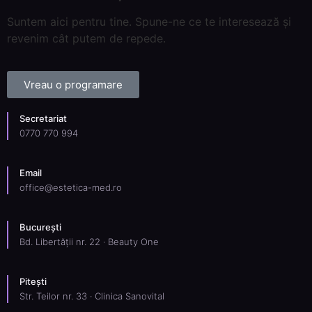
Suntem aici pentru tine. Spune-ne ce te interesează și
revenim cât putem de repede.
Vreau o programare
Secretariat
0770 770 994
Email
office@estetica-med.ro
București
Bd. Libertății nr. 22 · Beauty One
Pitești
Str. Teilor nr. 33 · Clinica Sanovital