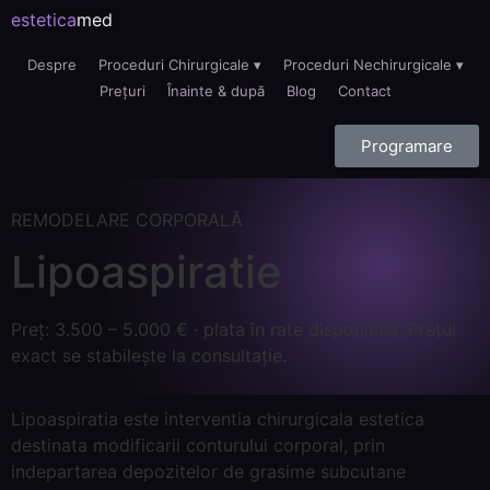
estetica
med
Despre
Proceduri Chirurgicale ▾
Proceduri Nechirurgicale ▾
Prețuri
Înainte & după
Blog
Contact
Programare
REMODELARE CORPORALĂ
Lipoaspiratie
Preț: 3.500 – 5.000 € · plata în rate disponibilă. Prețul
exact se stabilește la consultație.
Lipoaspiratia este interventia chirurgicala estetica
destinata modificarii conturului corporal, prin
indepartarea depozitelor de grasime subcutane