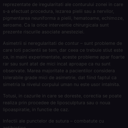
reprezentate de iregularitati ale conturului zonei in care
s-a efectuat procedura, lezarea pielii sau a nervilor,
pigmentarea neuniforma a pielii, hematoame, echimoze,
seroame. Ca la orice interventie chirurgicala sunt
prezente riscurile asociate anesteziei.
Asimetrii si neregularitati de contur – sunt probleme de
care toti pacientii se tem, dar ceea ce trebuie stiut este
ca, in maini experimentate, aceste probleme apar foarte
rar sau sunt atat de mici incat aproape ca nu sunt
observate. Marea majoritate a pacientilor considera
tolerabile grade mici de asimetrie, dat fiind faptul ca
simetria la nivelul corpului uman nu este usor intalnita.
Totusi, in cazurile in care se doreste, corectia se poate
realiza prin procedee de liposculptura sau o noua
lipoaspiratie, in functie de caz.
Infectii ale punctelor de sutura – combatute cu
antibiotice.