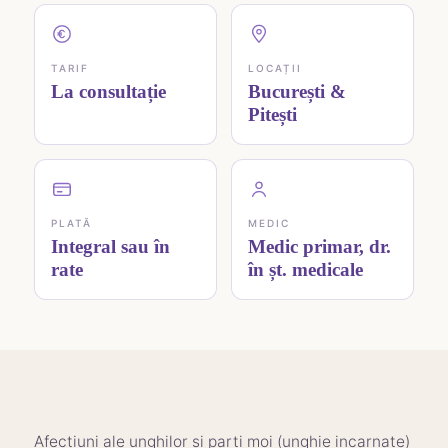
TARIF
LOCAȚII
La consultație
București &
Pitești
PLATĂ
MEDIC
Integral sau în
Medic primar, dr.
rate
în șt. medicale
Afectiuni ale unghilor si parti moi (unghie incarnate)