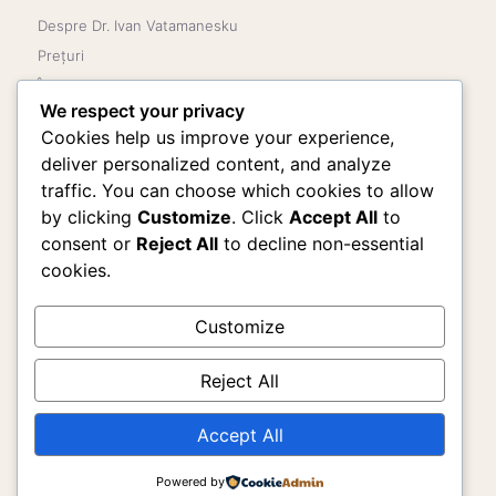
Despre Dr. Ivan Vatamanesku
Prețuri
Înainte & după
We respect your privacy
Blog
Cookies help us improve your experience,
Programare & contact
deliver personalized content, and analyze
Politica de confidențialitate
traffic. You can choose which cookies to allow
by clicking
Customize
. Click
Accept All
to
CONTACT
consent or
Reject All
to decline non-essential
0766 316 400 — Secretariat
cookies.
WhatsApp — Dr. Ivan
office@estetica-med.ro
Customize
București — Bd. Libertății 22
Reject All
Pitești — Str. Teilor 33
Accept All
© 2026 estetica-med · Dr. Ivan Vatamanesku · Chirurgie estetică și
Powered by
plastică