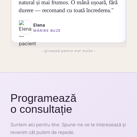
natural și mai frumos. O mână ușoară, fără
c
durere — recomand cu toată încrederea."
g
Elena
MĂRIRE BUZE
‹ glisează pentru mai multe ›
Programează
o consultație
Suntem aici pentru tine. Spune-ne ce te interesează și
revenim cât putem de repede.